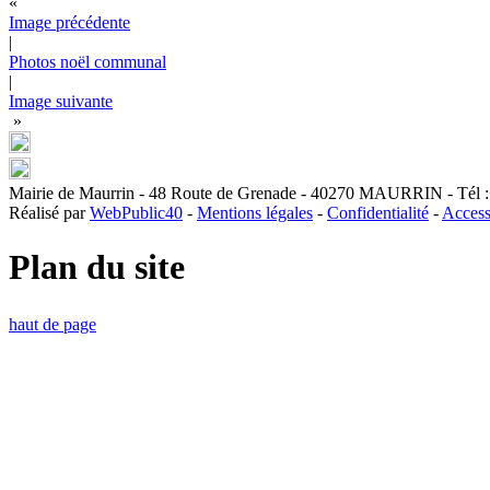
«
Image précédente
|
Photos noël communal
|
Image suivante
»
Mairie de Maurrin - 48 Route de Grenade - 40270 MAURRIN - Tél :+3
Réalisé par
WebPublic40
-
Mentions légales
-
Confidentialité
-
Access
Plan du site
haut de page