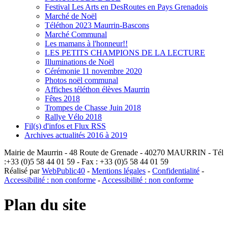
Festival Les Arts en DesRoutes en Pays Grenadois
Marché de Noël
Téléthon 2023 Maurrin-Bascons
Marché Communal
Les mamans à l'honneur!!
LES PETITS CHAMPIONS DE LA LECTURE
Illuminations de Noël
Cérémonie 11 novembre 2020
Photos noël communal
Affiches téléthon élèves Maurrin
Fêtes 2018
Trompes de Chasse Juin 2018
Rallye Vélo 2018
Fil(s) d'infos et Flux RSS
Archives actualités 2016 à 2019
Mairie de Maurrin - 48 Route de Grenade - 40270 MAURRIN - Tél
:+33 (0)5 58 44 01 59 - Fax : +33 (0)5 58 44 01 59
Réalisé par
WebPublic40
-
Mentions légales
-
Confidentialité
-
Accessibilité : non conforme
-
Accessibilité : non conforme
Plan du site